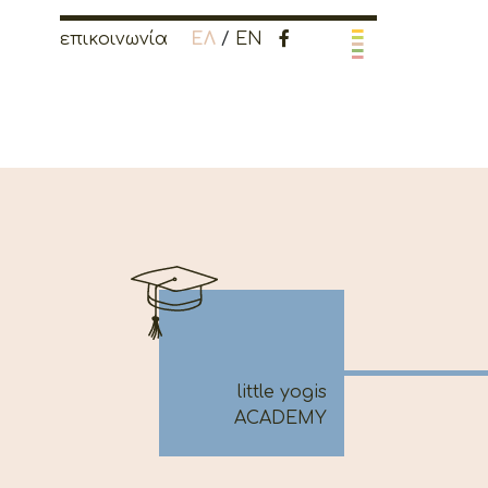
επικοινωνία
ΕΛ
/
EN
little yogis
ACADEMY