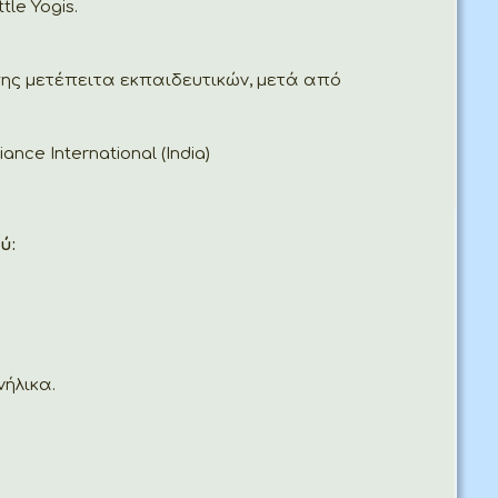
le Yogis.
ς μετέπειτα εκπαιδευτικών, μετά από
nce International (India)
ύ:
ήλικα.