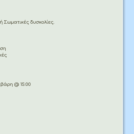
ή Σωματικές δυσκολίες.
ηση
κές
βάρη @ 15:00