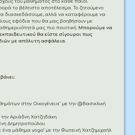
χους του μαθήματος στο κάθε παιδί
φορά το βέλτιστο αποτέλεσμα. Το ζητούμενο
 να διασκεδάσουμε, αλλά να καταφέρουμε να
ίδιους εφόδια που θα μας βοηθήσουν με
αθημερινότητά μας πιο ποιοτική.
Μπορούμε να
 εκπαιδευτικού θα είστε σίγουροι πως
διών με απόλυτη ασφάλεια.
βάνει:
ημάτων στην Οικογένεια" με την @Βασικλική
ε την Αριάδνη Χατζηδάκη
λένη Δημητροπούλου
ε ένα μάθημα yoga" με την Φωτεινή Χατζημιχαήλ