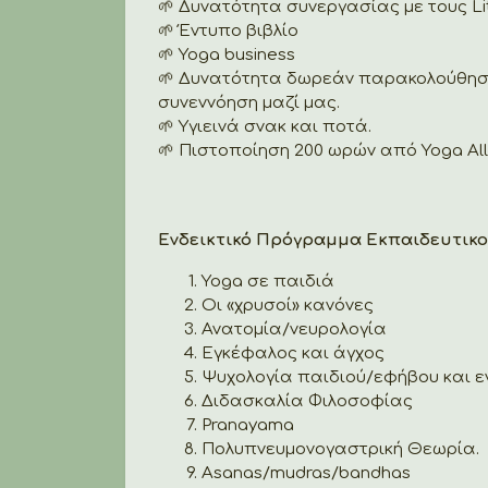
🌱 Δυνατότητα συνεργασίας με τους Litt
🌱 Έντυπο βιβλίο
🌱 Yoga business
🌱 Δυνατότητα δωρεάν παρακολούθηση
συνεννόηση μαζί μας.
🌱 Υγιεινά σνακ και ποτά.
🌱 Πιστοποίηση 200 ωρών από Yoga Allia
Ενδεικτικό Πρόγραμμα Εκπαιδευτικο
Yoga σε παιδιά
Οι «χρυσοί» κανόνες
Ανατομία/νευρολογία
Εγκέφαλος και άγχος
Ψυχολογία παιδιού/εφήβου και εν
Διδασκαλία Φιλοσοφίας
Pranayama
Πολυπνευμονογαστρική Θεωρία.
Asanas/mudras/bandhas