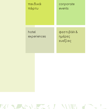
παιδικά
corporate
πάρτυ
events
hotel
φεστιβάλ &
experiences
ημέρες
ευεξίας