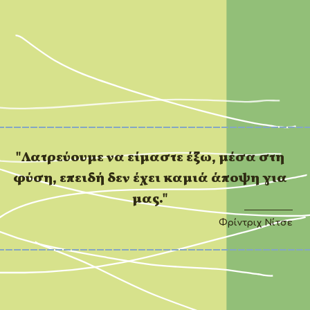
"Λατρεύουμε να είμαστε έξω, μέσα στη
φύση, επειδή δεν έχει καμιά άποψη για
μας."
Φρίντριχ Νίτσε